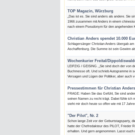
TOP Magazin, Würzburg
„Das ist es. Sie sind anders als andere. Sie sin
1966 zusammen mit Anders in einem chinesisc
nach einem Pseudonym für den angehenden Kün
Christian Anders spendet 10.000 Eu
Schlagersänger Christian Anders übergab am 
Aschaffenburg. Die Summe ist sein Gewinn al
Wochenkurier Freital/Dippoldiswald
LEIPZIG / GEISING. „Sie sind doch der von de
Buchmesse oft. Und schrieb Autogramme in sei
Versagen und Lügen der Politiker, aber auch 
Pressestimmen für Christian Ander
FRAGE: Haben Sie das Gefühl, Sie sind anders?
seinen Namen zu recht trägt. Dabei fühle ich 
steht mir doch heute so offen wie mit 17 Jahr
"Der Pilot", Nr. 2
Schon lange Zeit vor der Geburtstagsparty, di
hatte der Chefredakteur des PILOT, Frieder 
erhalten. Und gern angenommen. Lasst euch m