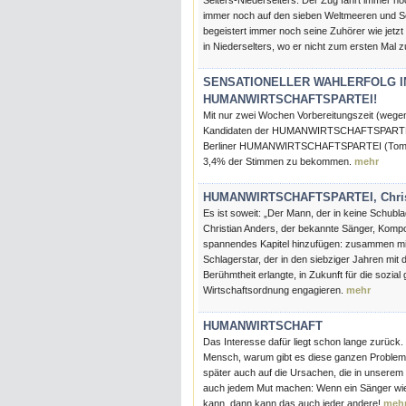
Selters-Niederselters. Der Zug fährt immer no
immer noch auf den sieben Weltmeeren und Sc
begeistert immer noch seine Zuhörer wie jetzt
in Niederselters, wo er nicht zum ersten Mal 
SENSATIONELLER WAHLERFOLG IN S
HUMANWIRTSCHAFTSPARTEI!
Mit nur zwei Wochen Vorbereitungszeit (wegen 
Kandidaten der HUMANWIRTSCHAFTSPARTEI in 
Berliner HUMANWIRTSCHAFTSPARTEI (Tomas Kl
3,4% der Stimmen zu bekommen.
mehr
HUMANWIRTSCHAFTSPARTEI, Christia
Es ist soweit: „Der Mann, der in keine Schublad
Christian Anders, der bekannte Sänger, Komponi
spannendes Kapitel hinzufügen: zusammen 
Schlagerstar, der in den siebziger Jahren mit
Berühmtheit erlangte, in Zukunft für die sozi
Wirtschaftsordnung engagieren.
mehr
HUMANWIRTSCHAFT
Das Interesse dafür liegt schon lange zurück. 
Mensch, warum gibt es diese ganzen Probleme?
später auch auf die Ursachen, die in unserem
auch jedem Mut machen: Wenn ein Sänger wie 
kann, dann kann das auch jeder andere!
meh