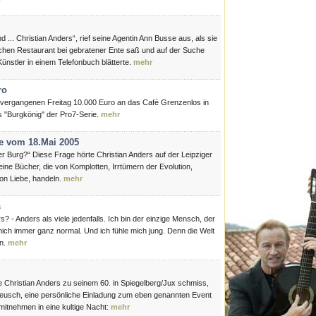
d ... Christian Anders“, rief seine Agentin Ann Busse aus, als sie
hen Restaurant bei gebratener Ente saß und auf der Suche
stler in einem Telefonbuch blätterte.
mehr
ro
vergangenen Freitag 10.000 Euro an das Café Grenzenlos in
s "Burgkönig" der Pro7-Serie.
mehr
e vom 18.Mai 2005
r Burg?“ Diese Frage hörte Christian Anders auf der Leipziger
ne Bücher, die von Komplotten, Irrtümern der Evolution,
von Liebe, handeln.
mehr
s
 - Anders als viele jedenfalls. Ich bin der einzige Mensch, der
mich immer ganz normal. Und ich fühle mich jung. Denn die Welt
en.
mehr
e Christian Anders zu seinem 60. in Spiegelberg/Jux schmiss,
Reusch, eine persönliche Einladung zum eben genannten Event
itnehmen in eine kultige Nacht:
mehr