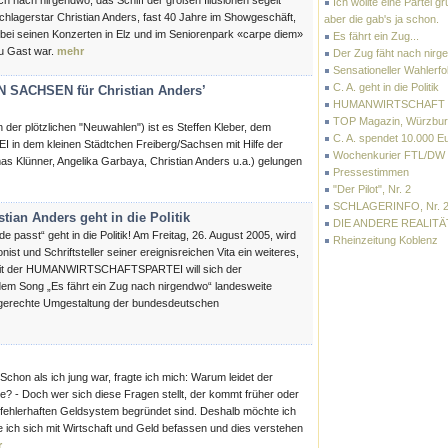
ch nach nirgendwo, das Schiff der großen Illusionen segelt
Ich wollte eine Partei g
hlagerstar Christian Anders, fast 40 Jahre im Showgeschäft,
aber die gab's ja schon.
 bei seinen Konzerten in Elz und im Seniorenpark «carpe diem»
Es fährt ein Zug...
zu Gast war.
mehr
Der Zug fäht nach nirg
Sensationeller Wahlerfo
C. A. geht in die Politik
ACHSEN für Christian Anders’
HUMANWIRTSCHAFT
TOP Magazin, Würzbu
der plötzlichen "Neuwahlen") ist es Steffen Kleber, dem
C. A. spendet 10.000 E
dem kleinen Städtchen Freiberg/Sachsen mit Hilfe der
Wochenkurier FTL/DW
ünner, Angelika Garbaya, Christian Anders u.a.) gelungen
Pressestimmen
"Der Pilot", Nr. 2
SCHLAGERINFO, Nr. 2
n Anders geht in die Politik
DIE ANDERE REALITÄ
e passt“ geht in die Politik! Am Freitag, 26. August 2005, wird
Rheinzeitung Koblenz
st und Schriftsteller seiner ereignisreichen Vita ein weiteres,
mit der HUMANWIRTSCHAFTSPARTEI will sich der
 dem Song „Es fährt ein Zug nach nirgendwo“ landesweite
al gerechte Umgestaltung der bundesdeutschen
Schon als ich jung war, fragte ich mich: Warum leidet der
 - Doch wer sich diese Fragen stellt, der kommt früher oder
 fehlerhaften Geldsystem begründet sind. Deshalb möchte ich
ich sich mit Wirtschaft und Geld befassen und dies verstehen
r