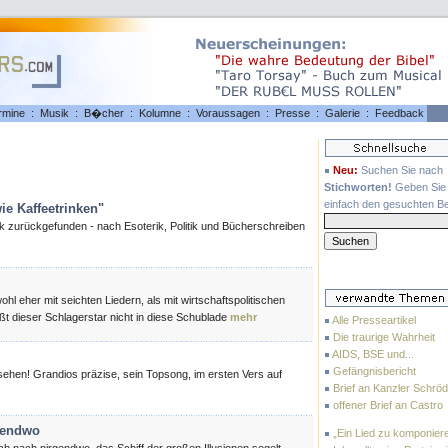
rmine
:
Musik
:
B�cher
:
Kolumne
:
Voraussagen
:
Presse
:
Galerie
:
Feedback
Neu:
Suchen Sie nach
Stichworten!
Geben Sie 
einfach den gesuchten Beg
ie Kaffeetrinken"
k zurückgefunden - nach Esoterik, Politik und Bücherschreiben
hl eher mit seichten Liedern, als mit wirtschaftspolitischen
ßt dieser Schlagerstar nicht in diese Schublade
mehr
Alle Presseartikel
Die traurige Wahrheit
AIDS, BSE und...
Gefängnisbericht
esehen! Grandios präzise, sein Topsong, im ersten Vers auf
Brief an Kanzler Schröd
offener Brief an Castro
gendwo
„Ein Lied zu komponier