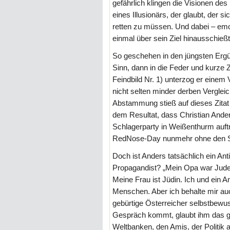
gefährlich klingen die Visionen de
eines Illusionärs, der glaubt, der si
retten zu müssen. Und dabei – em
einmal über sein Ziel hinausschießt
So geschehen in den jüngsten Ergü
Sinn, dann in die Feder und kurze Z
Feindbild Nr. 1) unterzog er einem V
nicht selten minder derben Verglei
Abstammung stieß auf dieses Zitat 
dem Resultat, dass Christian And
Schlagerparty in Weißenthurm auft
RedNose-Day nunmehr ohne den Sch
Doch ist Anders tatsächlich ein Ant
Propagandist? „Mein Opa war Jude. 
Meine Frau ist Jüdin. Ich und ein Ant
Menschen. Aber ich behalte mir auc
gebürtige Österreicher selbstbewu
Gespräch kommt, glaubt ihm das ge
Weltbanken, den Amis, der Politik a