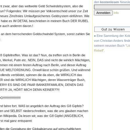
den
kostenlosen
Newslet
eht zwar, aber das weltweite Geld Schwindelsystem, also die
 tun? Folgendes: Wir müssen per Volksentscheid unser zur Zeit
Info
neues Zinsfreies Umlaufgesichertes Geldsystem einführen. Wie
Ich habe es IM DETAIL beschrieben in meinem Buch DER RUBEL
e auch anderen davon.!
il an dem herrschenden Geldschwindel System, sonst zahlen Sie
Eine Sammlung der Ko
.
von Christian Anders finde
seinem neusten Buch
"Li
Rebell"
.
Gipfeltreffen. Was ist das? Nun, da treffen sich in Berlin die
 Merkel, Putin etc. NEIN, DAS sind nicht die wirklich Mächtigen,
 mit einem festen Auftrag nach Berlin, und dieser Auftrag
UE WELTORDNUNG. Orwell lässt schön grüßen. Und während
vollends verblödet, spinnen die da oben, die WIRKLICH das
ER sind die WIRKLICH Mächtigen, deren Wasserträger Bush,
ANKER!!! ES SIND DIE PAAR BANKERFAMILIEN, DENEN DAS
!!! JA, HÖRT MICH DENN KEINER??!!
!!!!!!!!!!!!!
nd fahre fort. WAS ist angeblich der Auftrag des G8 Gipfels?
utzen und SELBST niederschreiben, was die uns glauben machen
inn Wikipedia. Da lesen wir, was der G8 Gipfel (ANGEBLICH,
rst mal ganz entspannt:
en die Gestaltung der Globalisierung auf wirtschaftlichem