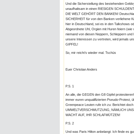
Und die Sicherstellung des bestehenden Geldsy
unaufhaltsam in einen RIESIGEN SCHULDENT
DIE WELT GEHÖRT DEN BANKEN! Deutschland ge
SICHERHEIT für von den Banken verliehe
hier in Deutschland, sei es in den Talkshows ode
Abgeordnete Uhl, Orgien mit Huren feiern (wie
niemand von diesen Neppern, Schleppern und B
unsere Interessen zu vertreten, wird jemals
GIPFEL!
So, mir reicht’s wieder mal. Tschüs
Euer Christian Anders
P.S. 1
An alle, die GEGEN den G8 Gipfel protestie
immer euren unqualifizierten Pseudo-Protest, 
Greenpeace Leuten rufe ich zu: Berichtet doc
UMWELTVERSCHMUTZUNG, NÄMLICH UNS
WACHT AUF, IHR SCHLAFMÜTZEN!
P.S. 2
Und was Paris Hilton anbelangt: Ich finde es gu