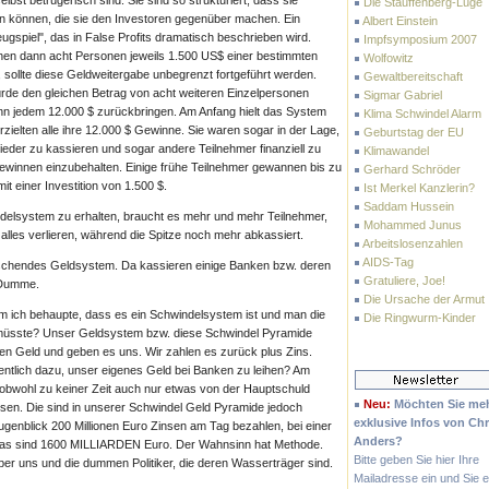
elbst betrügerisch sind. Sie sind so strukturiert, dass sie
Die Stauffenberg-Lüge
en können, die sie den Investoren gegenüber machen. Ein
Albert Einstein
spiel", das in False Profits dramatisch beschrieben wird.
Impfsymposium 2007
en dann acht Personen jeweils 1.500 US$ einer bestimmten
Wolfowitz
 sollte diese Geldweitergabe unbegrenzt fortgeführt werden.
Gewaltbereitschaft
 würde den gleichen Betrag von acht weiteren Einzelpersonen
Sigmar Gabriel
dann jedem 12.000 $ zurückbringen. Am Anfang hielt das System
Klima Schwindel Alarm
zielten alle ihre 12.000 $ Gewinne. Sie waren sogar in der Lage,
Geburtstag der EU
eder zu kassieren und sogar andere Teilnehmer finanziell zu
Klimawandel
Gewinnen einzubehalten. Einige frühe Teilnehmer gewannen bis zu
Gerhard Schröder
t einer Investition von 1.500 $.
Ist Merkel Kanzlerin?
Saddam Hussein
elsystem zu erhalten, braucht es mehr und mehr Teilnehmer,
Mohammed Junus
lles verlieren, während die Spitze noch mehr abkassiert.
Arbeitslosenzahlen
AIDS-Tag
rschendes Geldsystem. Da kassieren einige Banken bzw. deren
Gratuliere, Joe!
r Dumme.
Die Ursache der Armut
m ich behaupte, dass es ein Schwindelsystem ist und man die
Die Ringwurm-Kinder
 müsste? Unser Geldsystem bzw. diese Schwindel Pyramide
en Geld und geben es uns. Wir zahlen es zurück plus Zins.
tlich dazu, unser eigenes Geld bei Banken zu leihen? Am
 obwohl zu keiner Zeit auch nur etwas von der Hauptschuld
Neu:
Möchten Sie me
sen. Die sind in unserer Schwindel Geld Pyramide jedoch
exklusive Infos von Chr
genblick 200 Millionen Euro Zinsen am Tag bezahlen, bei einer
Anders?
Das sind 1600 MILLIARDEN Euro. Der Wahnsinn hat Methode.
Bitte geben Sie hier Ihre
über uns und die dummen Politiker, die deren Wasserträger sind.
Mailadresse ein und Sie e