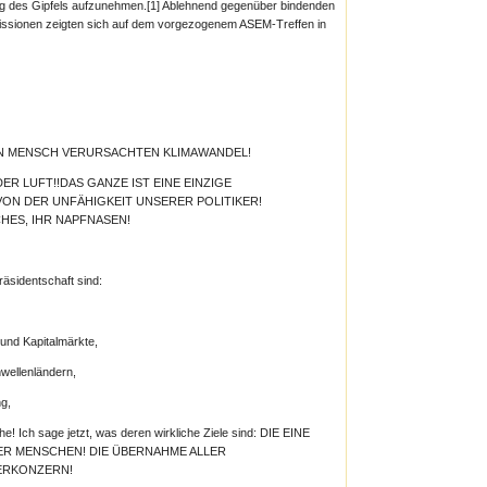
ung des Gipfels aufzunehmen.[1] Ablehnend gegenüber bindenden
ssionen zeigten sich auf dem vorgezogenem ASEM-Treffen in
NEN MENSCH VERURSACHTEN KLIMAWANDEL!
DER LUFT!!DAS GANZE IST EINE EINZIGE
ON DER UNFÄHIGKEIT UNSERER POLITIKER!
HES, IHR NAPFNASEN!
äsidentschaft sind:
 und Kapitalmärkte,
chwellenländern,
ng,
che! Ich sage jetzt, was deren wirkliche Ziele sind: DIE EINE
ER MENSCHEN! DIE ÜBERNAHME ALLER
ERKONZERN!