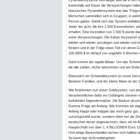
Pyramidensysteme sind illegal, weil sie in sich s
keinesfalls auf Dauer die Versprechungen halt
klassisches Pyramidensystem war das "Flugzeug
Menschen sammelten sich in Gruppen, in welch
Person gaben. Damit sich das System entfaltet,
Jeder der acht, die ihre 1.500 $ investierten,
erhalten. Eine Investition von 1.500 $ würde 
seine Versprechungen. Die frühen Investoren er
wieder und wieder anzulegen und wieder und wi
fördern und in der Folge einen Teil von deren 
100.0000 $ im Verlauf von ungefähr 8 Wochen mi
Dann kommt der rapide Abbau. Um das Schwind
die alle zahlen, nichts bekommen und am Ende a
Ebensolch ein Schwindelsystem ist unser her
Besitzer-Familien, und der kleine Mann ist de
Wie funktioniert nun unser Geldsystem, von de
Verantwortlichen dafür ins Gefängnis stecken
funktioniert folgendermaßen: Die Banken druck
Dumme Frage am Anfang: Wie kommen wir eigen
Anfang klappt oder klappte das noch ganz gut,
zurückgezahlt wurde, sondern eben nur die Zin
inzwischen derart angewachsen, dass wir im Au
Hauptschuld von über 1, 6 BILLIONEN Euro. 
Und einige Bankerfamilien lachen sich halbtot 
So kann das nicht weitergehen.