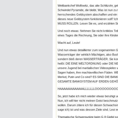
Weltbankchef Wolfowitz, das alte Schlitzohr, g
Schwindel Pyramide, die bleibt. Was ist nun zu
herrschendes Geldsystem abschaffen und ein 
dieses neue Geldsystem funktionieren soll? 
MUSS ROLLEN. Lesen Sie es, und erzählen Si
Und noch etwas: Nehmen Sie nicht kritiklos Te
eines Tages die Rechnung, Sie oder ihre Kinder
Wacht auf, Leute!
Und nun etwas detaillierter zum sogenannten G8 
Wasserträger der wirklich Mächtigen, also Bush,
sondern bloß deren WASSERTRÄGER. Sie kommen
heißt: DIE EINE WELTORDNUNG oder DIE NE
unsere Jugend bei martialischen Videospielen 
Sagen haben, ihre machiavellischen Fäden. W
Merkel, Putin und Co sind? ES SIND DIE B
GESAMTE BANKSYSTEM AUF ERDEN GEHÖRT
HAAAAAAAAAAAAALLLLLLLOOOOOOOOOOO!!!!!!!
So, jetzt habe ich mich wieder etwas beruhigt u
Nun, ich will hier nicht meinen Geist beschm
wollen. Darum zitiere ich für diesen Schwachs
sage ich) ist und was dessen Ziele sind. Lest e
Thematische Schwerpunkte beim G 8 Gipfel soll