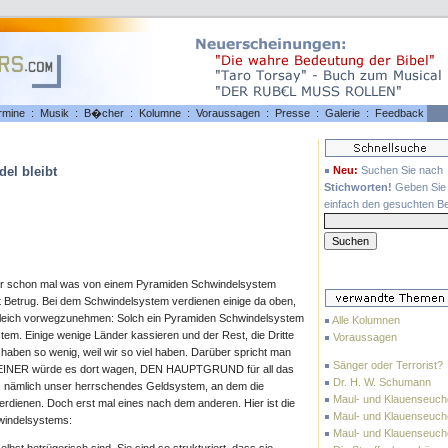
rmine
:
Musik
:
B�cher
:
Kolumne
:
Voraussagen
:
Presse
:
Galerie
:
Feedback
el bleibt
Neu:
Suchen Sie nach
Stichworten!
Geben Sie 
einfach den gesuchten Beg
t ihr schon mal was von einem Pyramiden Schwindelsystem
t Betrug. Bei dem Schwindelsystem verdienen einige da oben,
 gleich vorwegzunehmen: Solch ein Pyramiden Schwindelsystem
Alle Kolumnen
tem. Einige wenige Länder kassieren und der Rest, die Dritte
Voraussagen
 haben so wenig, weil wir so viel haben. Darüber spricht man
Sänger oder Terrorist?
. KEINER würde es dort wagen, DEN HAUPTGRUND für all das
Dr. H. W. Schumann
, nämlich unser herrschendes Geldsystem, an dem die
Maul- und Klauenseuche
erdienen. Doch erst mal eines nach dem anderen. Hier ist die
Maul- und Klauenseuche
hwindelsystems:
Maul- und Klauenseuch