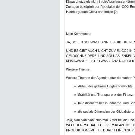
Klimaschutzziele nicht in die Abschlusserklär
Zusagen bezüglich der Reduktion der CO2-Emi
Hamburg auch China und Indien.[2]
Mein Kommentar:
JA, SO EIN SCHWACHSINN! ES GIBT KEI
UND ES GIBT AUCH NICHT ZUVIEL CO2 IN 
GELDSCHNEIDEREI UND SOLL ABLENKEN V
KLIMAWANDEL IST ETWAS GANZ NATÜRLIC
Weitere Themen
Weitere Themen der Agenda unter deutscher Pr
Abbau der globalen Ungleichgewichte,
Stabilität und Transparenz der Finanz-
Investitionsfreiheit in Industrie- und S
die soziale Dimension der Globalisieru
Jaja, blah blah blah. Nun mal Butter bei die Fis
WELT HERRSCHAFT! DIE VERSKLAVUNG D
PRODUKTIONSMITTEL DURCH EINEN SUP