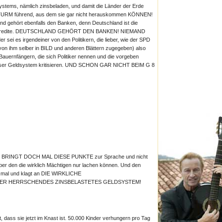
stems, nämlich zinsbeladen, und damit die Länder der Erde
URM führend, aus dem sie gar nicht herauskommen KÖNNEN!
hört ebenfalls den Banken, denn Deutschland ist die
ne Kredite. DEUTSCHLAND GEHÖRT DEN BANKEN! NIEMAND
r sei es irgendeiner von den Politikern, die lieber, wie der SPD
 von ihm selber in BILD und anderen Blättern zugegeben) also
auernfängern, die sich Politiker nennen und die vorgeben
 unser Geldsystem kritisieren. UND SCHON GAR NICHT BEIM G 8
ren! BRINGT DOCH MAL DIESE PUNKTE zur Sprache und nicht
über den die wirklich Mächtigen nur lachen können. Und den
h mal und klagt an DIE WIRKLICHE
ER HERRSCHENDES ZINSBELASTETES GELDSYSTEM!
t, dass sie jetzt im Knast ist. 50.000 Kinder verhungern pro Tag