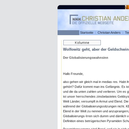
Startseite
:
Christian Anders
:
Te
Wolfowitz geht, aber der Geldschwind
Der Globalisierungswahnsinn
Hallo Freunde,
also gehen wir gleich mal in medias res. Hab
gehört? Dafür kommt man ins Gefängnis. Es is
und die da unten zahlen und verlieren. Um es
ist unser herrschendes zinsbelastetes Geldsys
Welt Länder, versumpft in Armut und Elend. Die
während der Globalisierungssitzungen nicht
Elend in der Welt zu nennen und anzuprangern
Globalisierungs-Irren sich dumm und dämlich v
Definition eines betrügerischen Pyramiden Sc