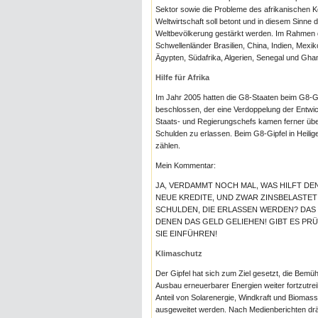
Sektor sowie die Probleme des afrikanischen K
Weltwirtschaft soll betont und in diesem Sinne 
Weltbevölkerung gestärkt werden. Im Rahmen d
Schwellenländer Brasilien, China, Indien, Mexik
Ägypten, Südafrika, Algerien, Senegal und Ghana
Hilfe für Afrika
Im Jahr 2005 hatten die G8-Staaten beim G8-Gi
beschlossen, der eine Verdoppelung der Entwick
Staats- und Regierungschefs kamen ferner über
Schulden zu erlassen. Beim G8-Gipfel in Heili
zählen.
Mein Kommentar:
JA, VERDAMMT NOCH MAL, WAS HILFT D
NEUE KREDITE, UND ZWAR ZINSBELASTET
SCHULDEN, DIE ERLASSEN WERDEN? DAS 
DENEN DAS GELD GELIEHEN! GIBT ES PR
SIE EINFÜHREN!
Klimaschutz
Der Gipfel hat sich zum Ziel gesetzt, die Be
Ausbau erneuerbarer Energien weiter fortzutre
Anteil von Solarenergie, Windkraft und Bioma
ausgeweitet werden. Nach Medienberichten drä