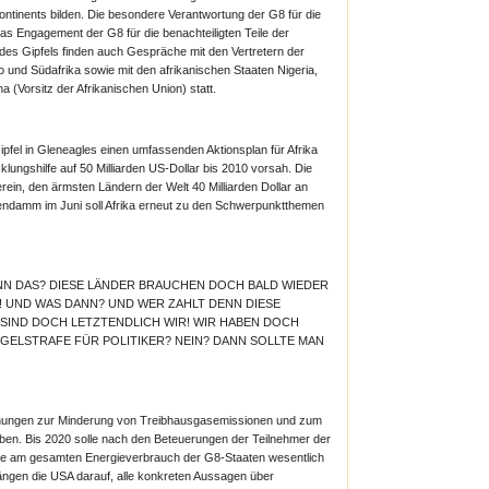
ontinents bilden. Die besondere Verantwortung der G8 für die
das Engagement der G8 für die benachteiligten Teile der
es Gipfels finden auch Gespräche mit den Vertretern der
o und Südafrika sowie mit den afrikanischen Staaten Nigeria,
 (Vorsitz der Afrikanischen Union) statt.
pfel in Gleneagles einen umfassenden Aktionsplan für Afrika
lungshilfe auf 50 Milliarden US-Dollar bis 2010 vorsah. Die
ein, den ärmsten Ländern der Welt 40 Milliarden Dollar an
gendamm im Juni soll Afrika erneut zu den Schwerpunktthemen
ENN DAS? DIESE LÄNDER BRAUCHEN DOCH BALD WIEDER
! UND WAS DANN? UND WER ZAHLT DENN DIESE
SIND DOCH LETZTENDLICH WIR! WIR HABEN DOCH
ÜGELSTRAFE FÜR POLITIKER? NEIN? DANN SOLLTE MAN
mühungen zur Minderung von Treibhausgasemissionen und zum
iben. Bis 2020 solle nach den Beteuerungen der Teilnehmer der
sse am gesamten Energieverbrauch der G8-Staaten wesentlich
ngen die USA darauf, alle konkreten Aussagen über