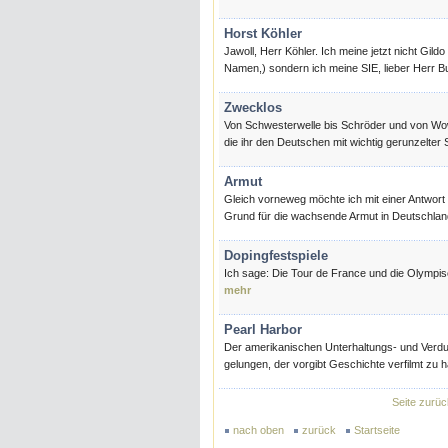
Horst Köhler
Jawoll, Herr Köhler. Ich meine jetzt nicht Gil
Namen,) sondern ich meine SIE, lieber Herr Bu
Zwecklos
Von Schwesterwelle bis Schröder und von Wo
die ihr den Deutschen mit wichtig gerunzelt
Armut
Gleich vorneweg möchte ich mit einer Antwort 
Grund für die wachsende Armut in Deutschla
Dopingfestspiele
Ich sage: Die Tour de France und die Olympisc
mehr
Pearl Harbor
Der amerikanischen Unterhaltungs- und Verdu
gelungen, der vorgibt Geschichte verfilmt zu 
Seite zurüc
nach oben
zurück
Startseite