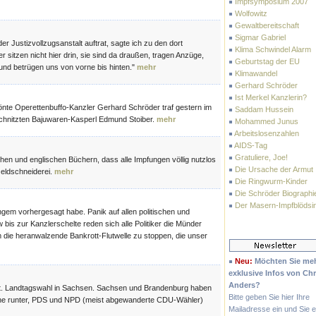
Impfsymposium 2007
Wolfowitz
Gewaltbereitschaft
Sigmar Gabriel
r Justizvollzugsanstalt auftrat, sagte ich zu den dort
Klima Schwindel Alarm
sitzen nicht hier drin, sie sind da draußen, tragen Anzüge,
Geburtstag der EU
und betrügen uns von vorne bis hinten."
mehr
Klimawandel
Gerhard Schröder
Ist Merkel Kanzlerin?
tönte Operettenbuffo-Kanzler Gerhard Schröder traf gestern im
Saddam Hussein
chnitzten Bajuwaren-Kasperl Edmund Stoiber.
mehr
Mohammed Junus
Arbeitslosenzahlen
AIDS-Tag
Gratuliere, Joe!
chen und englischen Büchern, dass alle Impfungen völlig nutzlos
Die Ursache der Armut
Geldschneiderei.
mehr
Die Ringwurm-Kinder
Die Schröder Biographi
Der Masern-Impfblödsi
angem vorhergesagt habe. Panik auf allen politischen und
bis zur Kanzlerschelte reden sich alle Politiker die Münder
 die heranwalzende Bankrott-Flutwelle zu stoppen, die unser
Neu:
Möchten Sie me
exklusive Infos von Chr
Anders?
legt. Landtagswahl in Sachsen. Sachsen und Brandenburg haben
Bitte geben Sie hier Ihre
ne runter, PDS und NPD (meist abgewanderte CDU-Wähler)
Mailadresse ein und Sie e