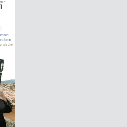
ter:
lumnen
n Sie in
terarischer