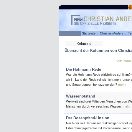
Startseite
:
Christian Anders
:
Te
Übersicht der Kolumnen von Christia
Seite zurüc
Die Hohmann Rede
War die Hohmann Rede wirklich so schlimm? Od
wir im Land der Redefreiheit nicht mehr uns
und Steuerdeppen benutzt werden?
mehr
Wassernotstand
Weltweit sind drei Milliarden Menschen von W
Menschen durch verseuchtes Wasser.
mehr
Der Dosenpfand-Unsinn
Nach der seit Januar rechtskräftigen Regelung 
Erfrischungsgetränke mit Kohlensäure, wenn d