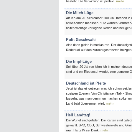
besteht. Die Verwirrung ist perfekt.
mehr
Die Milch Lüge
Als ich am 20. September 2003 in Dresden in de
anwesenden Insassen: "Die wahren Verbrecher 
halten wichtige verlogene Reden und belügen 
Polit Geschwafel
Also dann gleich in medias res. Der dunkelge
Rededuell auf den zurechtgestenzten holzges
Die Impf-Lüge
Seit über 20 Jahren lehre ich in meinen deuts
sind und ein Riesenschwindel, eine gemeine 
Deutschland ist Pleite
Jetzt ist das eingetreten was ich schon seit l
sozialen Ebenen. Von Christiansen Talk - Show 
fusselig, was man denn nun machen sollte, um
Land bald überrennen wird.
mehr
Heil Landtag!
Die Würfel sind gefallen. Die Karten sind ge
gewählt. SPD, CDU, Schwesterwelle und Grü
rauf. Hartz IV sei Dank.
mehr