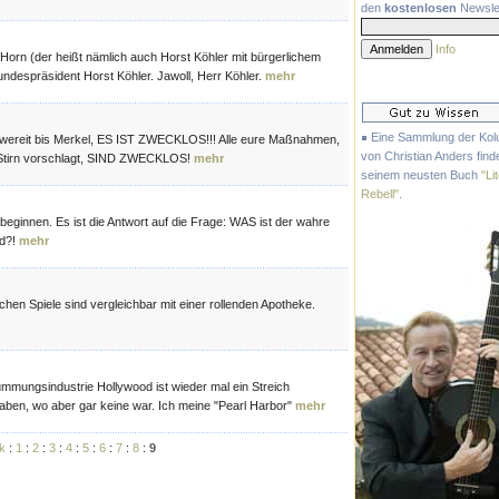
den
kostenlosen
Newslet
Info
do Horn (der heißt nämlich auch Horst Köhler mit bürgerlichem
ndespräsident Horst Köhler. Jawoll, Herr Köhler.
mehr
Eine Sammlung der Ko
wereit bis Merkel, ES IST ZWECKLOS!!! Alle eure Maßnahmen,
von Christian Anders finde
er Stirn vorschlagt, SIND ZWECKLOS!
mehr
seinem neusten Buch
"Li
Rebell"
.
beginnen. Es ist die Antwort auf die Frage: WAS ist der wahre
nd?!
mehr
hen Spiele sind vergleichbar mit einer rollenden Apotheke.
mmungsindustrie Hollywood ist wieder mal ein Streich
haben, wo aber gar keine war. Ich meine "Pearl Harbor"
mehr
k
:
1
:
2
:
3
:
4
:
5
:
6
:
7
:
8
:
9