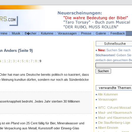
rmine
:
Musik
:
B�cher
:
Kolumne
:
Voraussagen
:
Presse
:
Galerie
:
Feedback
n Anders (Seite 9)
Neu:
Suchen Sie nach
Stichworten!
Geben Sie 
einfach den gesuchten Beg
k
:
1
:
2
:
3
:
4
:
5
:
6
:
7
:
8
:
9
er hat man uns Deutsche bereits politisch so kastriert, dass
ere Meinung kundtun dürfen, sondern nur noch als Sündenböcke
Alle Kolumnen
Voraussagen
asserknappheit bedroht. Jedes Jahr sterben 30 Millionen
WTC: CIA und Mossad
Maul- und Klauenseuche
Maul- und Klauenseuch
Die Stauffenberg-Lüge
ist ein Pfand von 25 Cent fällig für Bier, Mineralwasser und
Albert Einstein
ie Verpackung aus Metall, Kunststoff oder Einweg-Glas