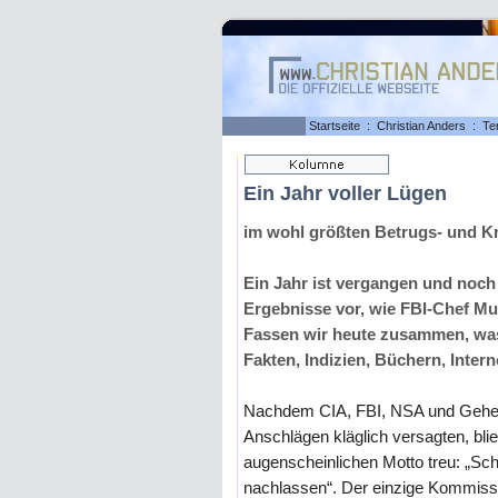
Startseite
:
Christian Anders
:
Te
Ein Jahr voller Lügen
im wohl größten Betrugs- und Kr
Ein Jahr ist vergangen und noch i
Ergebnisse vor, wie FBI-Chef Mue
Fassen wir heute zusammen, was
Fakten, Indizien, Büchern, Inter
Nachdem CIA, FBI, NSA und Geheim
Anschlägen kläglich versagten, bli
augenscheinlichen Motto treu: „Sc
nachlassen“. Der einzige Kommissar