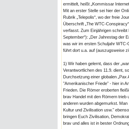
ermittelt, heißt „Kommissar Internet
Mit an erster Stelle sei hier der On
Rubrik „Telepolis“, wo der freie Jo
Überschrift „The WTC-Conspiracy“ (
verfasst. Zum Einjährigen schreibt 
September“): „Der Jahrestag der E
was wir im ersten Schuljahr WTC-C
führt dort u.a. auf (auszugsweise zit
1) Wir haben gelernt, dass der „war
Verantwortlichen des 11.9. dient,
Durchsetzung einer globalen „Pax A
"Amerikanischer Friede" - hier in
Frieden. Die Römer eroberten fleißi
brav Handel mit den Römern trieb u
anderen wurden abgemurkst. Man sag
Kultur und Zivilisation usw." ebens
bringen Euch Zivilisation, Demokra
brav und alles ist in bester Ordnung