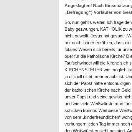
Angeklagten! Nach Einschätzung 
„Befragung“) Vorläufer von Ges
So, nun geht’s weiter. Ich frage d
Baby gezwungen, KATHOLIK zu wer
nicht gewollt. Jesus hat gesagt: „W
mir doch keiner erzählen, dass ein
fötales Wesen sich bereits für uns
oder für die katholische Kirche? Di
Taufschwindel will die Kirche sich s
KIRCHENSTEUER wie möglich kassi
ja offiziell nicht mehr erlaubt ist. 
sich der Papst hätte entschuldige
der katholischen Kirche nach Geld u
unser Papst und seine gewiss nich
und wie viele Weißwürste man für d
schicken könnte. Weil diese Weißw
von sehr „kinderfreundlichen“ woh
verhungern jeden Tag immer noch e
den Weißwürsten nicht passiert. A