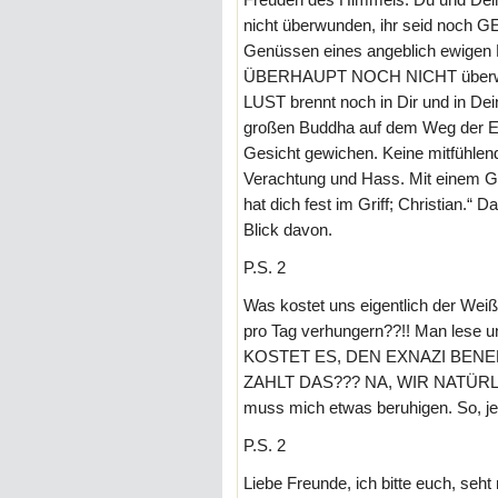
nicht überwunden, ihr seid noch G
Genüssen eines angeblich ewigen
ÜBERHAUPT NOCH NICHT überwunde
LUST brennt noch in Dir und in D
großen Buddha auf dem Weg der En
Gesicht gewichen. Keine mitfühlend
Verachtung und Hass. Mit einem Ge
hat dich fest im Griff; Christian.“
Blick davon.
P.S. 2
Was kostet uns eigentlich der Wei
pro Tag verhungern??!! Man le
KOSTET ES, DEN EXNAZI BENE
ZAHLT DAS??? NA, WIR NATÜRLI
muss mich etwas beruhigen. So, jet
P.S. 2
Liebe Freunde, ich bitte euch, seh