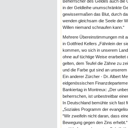
Beherrscher des Geldes auch die O
in der Geldleihe unumschränkte Geb
gewissermaßen das Blut, durch das
wenden gleichsam die Seele der Wi
Willen niemand schnaufen kann.“
Mehrere Übereinstimmungen mit an
in Gottfried Kellers „Fähnlein der s
kommen, wo sich in unserem Lan
ohne auf tüchtige Weise erarbeitet
gelten, dem Teufel die Zähne zu ze
und die Farbe gut sind an unserem
Ein anderer Zürcher - Dr. Albert M
eidgenössischen Finanzdepartemen
Bankiertag in Montreux: „Der unbes
beherrschen, ist unbestreitbar ein
In Deutschland bemühte sich fast 
„Soziales Programm der evangelis
“Wir zweifeln nicht daran, dass ein
Bewegung gegen den Zins erhebt.“ 