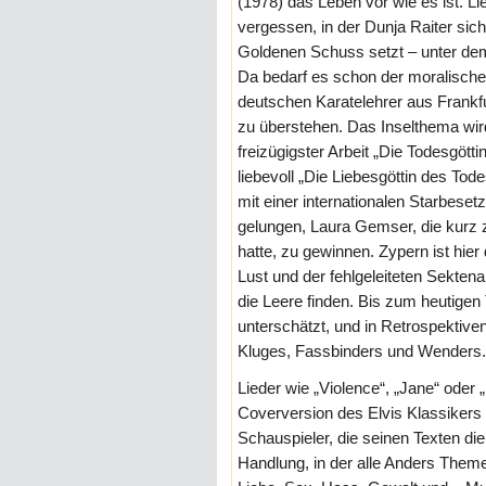
(1978) das Leben vor wie es ist. L
vergessen, in der Dunja Raiter sich 
Goldenen Schuss setzt – unter dem
Da bedarf es schon der moralischen
deutschen Karatelehrer aus Frankf
zu überstehen. Das Inselthema wird
freizügigster Arbeit „Die Todesgöt
liebevoll „Die Liebesgöttin des To
mit einer internationalen Starbese
gelungen, Laura Gemser, die kurz z
hatte, zu gewinnen. Zypern ist hier
Lust und der fehlgeleiteten Sektena
die Leere finden. Bis zum heutigen
unterschätzt, und in Retrospektiv
Kluges, Fassbinders und Wenders.
Lieder wie „Violence“, „Jane“ oder 
Coverversion des Elvis Klassikers „
Schauspieler, die seinen Texten di
Handlung, in der alle Anders Them