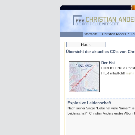
Startseite
:
Christian Anders
:
Te
Übersicht der aktuelles CD's von Chri
Der Hai
ENDLICH! Neue Christ
HIER erhältlich!!
mehr
Explosive Leidenschaft
Nach seiner Single "Liebe hat viele Namen", i
Leidenschaft", Christian Anders erstes Album