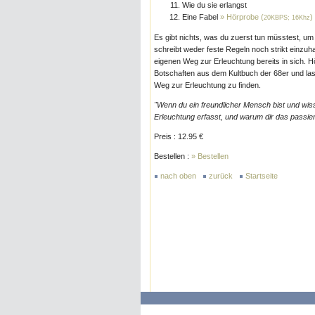
Wie du sie erlangst
Eine Fabel
» Hörprobe (
)
20KBPS; 16Khz
Es gibt nichts, was du zuerst tun müsstest, u
schreibt weder feste Regeln noch strikt einzu
eigenen Weg zur Erleuchtung bereits in sich. 
Botschaften aus dem Kultbuch der 68er und la
Weg zur Erleuchtung zu finden.
"Wenn du ein freundlicher Mensch bist und wis
Erleuchtung erfasst, und warum dir das passiert
Preis : 12.95 €
Bestellen :
» Bestellen
nach oben
zurück
Startseite