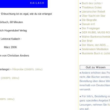
Buch des Lichts I
Thaddeus Golas
Literarischer Rebell
 Erleuchtung ist es egal, wie du sie erlangst
Über Nacht ein Star
Die Biografie
örbuch, 68 Minuten
Darwin irrt!
Der Freigänger
rich Hugendubel Verlag
DER RUB€L MUSS RO
Wahre Bankenschwinde
- Lektorat Kailash -
Der Brief
Der Mann, der AIDS ...
März 2006
Seelenatem Meditation
Illustrierte Buch d. Licht
en von
Christian Ander
s
 erlangst
» Hörprobe (
)
20KBPS; 16Khz
Andere erhöhen das Por
nicht. Alle Bücher werden,
 (
)
20KBPS; 16Khz
Bestellung über diese We
innerhalb von Deutschland
versandt.
Für Info's, Bestellung od
)
KBPS; 16Khz
ganz spezielles Angebot f
Lesungen, nehmen Sie
K
uns auf.