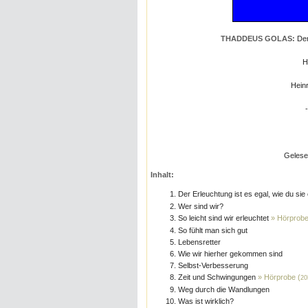
THADDEUS GOLAS:
Der
H
Hein
Geles
Inhalt:
Der Erleuchtung ist es egal, wie du sie
Wer sind wir?
So leicht sind wir erleuchtet
» Hörprobe
So fühlt man sich gut
Lebensretter
Wie wir hierher gekommen sind
Selbst-Verbesserung
Zeit und Schwingungen
» Hörprobe (
20
Weg durch die Wandlungen
Was ist wirklich?