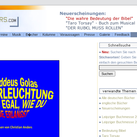
rmine
:
Musik
:
B�cher
:
Kolumne
:
Voraussagen
:
Presse
:
Galerie
:
Feedback
Neu:
Suchen Sie nach
Stichworten!
Geben Sie 
einfach den gesuchten Beg
Alle deutschen Bücher
englische Bücher
Neuerscheinungen
Leipziger Buchmesse 
Leipziger Buchmesse 
Bedeutung Bibel
Taro Torsay