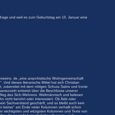
hfrage und weil es zum Geburtstag am 15. Januar eine
lumneeins. de „eine anarchistische Wohngemeinschaft
. Und dieses literarische Mittel hat sich Christian
, zubereitet mit dem nötigen Schuss Satire und Ironie
Haarwurzeln entsetzt über die Beschlüsse unserer
den Weg des Sich-Wehrens. Weltmännisch und belesen
hn nicht berührt oder interessiert. Ob Aids oder
ein Sachverstand geschärft, und so bleibt auch kein
enn keiner“ am Ende vieler Kolumnen verhallt schon
er wichtigsten und witzigsten Kolumnen und Texte von