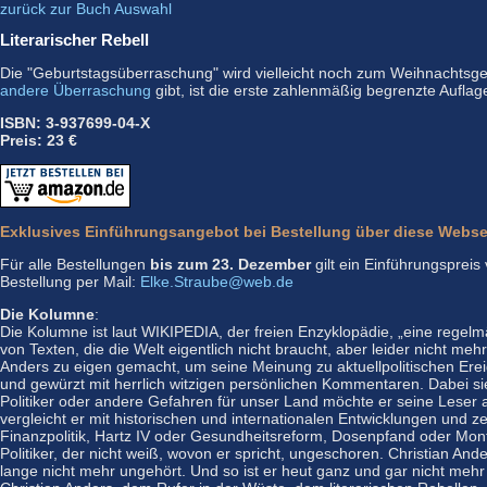
zurück zur Buch Auswahl
Literarischer Rebell
Die "Geburtstagsüberraschung" wird vielleicht noch zum Weihnachtsges
andere Überraschung
gibt, ist die erste zahlenmäßig begrenzte Auflage 
ISBN: 3-937699-04-X
Preis: 23 €
Exklusives Einführungsangebot bei Bestellung über diese Webse
Für alle Bestellungen
bis zum 23. Dezember
gilt ein Einführungspreis
Bestellung per Mail:
Elke.Straube@web.de
Die Kolumne
:
Die Kolumne ist laut WIKIPEDIA, der freien Enzyklopädie, „eine regel
von Texten, die die Welt eigentlich nicht braucht, aber leider nicht meh
Anders zu eigen gemacht, um seine Meinung zu aktuellpolitischen Ereig
und gewürzt mit herrlich witzigen persönlichen Kommentaren. Dabei sie
Politiker oder andere Gefahren für unser Land möchte er seine Leser
vergleicht er mit historischen und internationalen Entwicklungen und ze
Finanzpolitik, Hartz IV oder Gesundheitsreform, Dosenpfand oder Mont
Politiker, der nicht weiß, wovon er spricht, ungeschoren. Christian A
lange nicht mehr ungehört. Und so ist er heut ganz und gar nicht meh