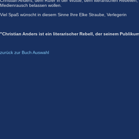
Christian Anders, dem Rufer in der Wüste, dem literarischen Rebellen, d
Medienrausch belassen wollen.
Viel Spaß wünscht in diesem Sinne Ihre Elke Straube, Verlegerin
"Christian Anders ist ein literarischer Rebell, der seinem Publik
zurück zur Buch Auswahl