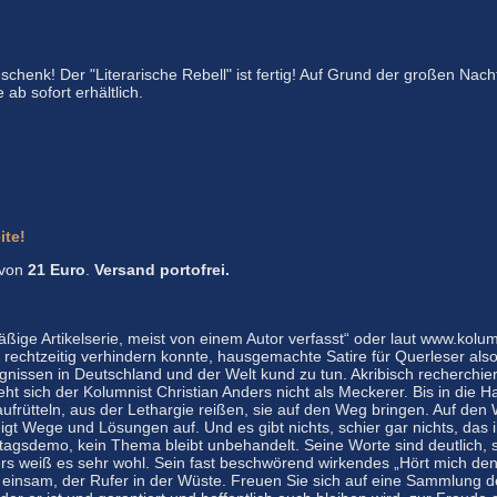
chenk! Der "Literarische Rebell" ist fertig! Auf Grund der großen Nac
ab sofort erhältlich.
ite!
 von
21 Euro
.
Versand portofrei.
mäßige Artikelserie, meist von einem Autor verfasst“ oder laut www.ko
r rechtzeitig verhindern konnte, hausgemachte Satire für Querleser also“
nissen in Deutschland und der Welt kund zu tun. Akribisch recherchiert
ht sich der Kolumnist Christian Anders nicht als Meckerer. Bis in die 
 aufrütteln, aus der Lethargie reißen, sie auf den Weg bringen. Auf 
igt Wege und Lösungen auf. Und es gibt nichts, schier gar nichts, das i
agsdemo, kein Thema bleibt unbehandelt. Seine Worte sind deutlich, s
nders weiß es sehr wohl. Sein fast beschwörend wirkendes „Hört mich d
r einsam, der Rufer in der Wüste. Freuen Sie sich auf eine Sammlung d