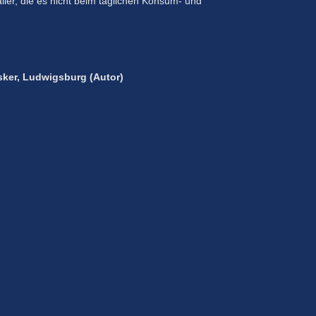
aller, die es nicht beim täglichen Konsum- und
usker, Ludwigsburg (Autor)