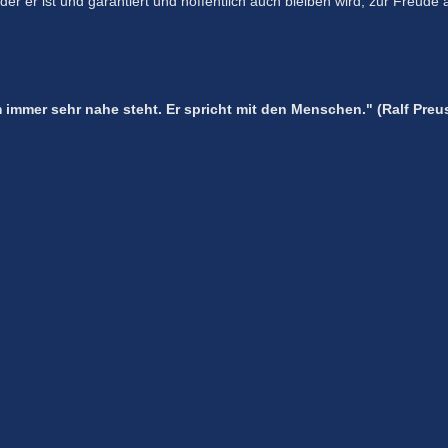
er er ist und garantiert und hoffentlich auch bleiben wird, zur Freude 
um immer sehr nahe steht. Er spricht mit den Menschen." (Ralf Pre