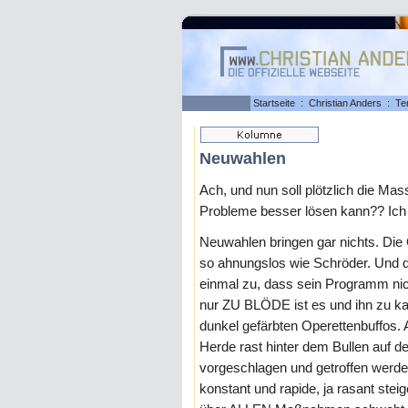
Startseite
:
Christian Anders
:
Te
Neuwahlen
Ach, und nun soll plötzlich die Ma
Probleme besser lösen kann?? Ich
Neuwahlen bringen gar nichts. Die 
so ahnungslos wie Schröder. Und de
einmal zu, dass sein Programm nich
nur ZU BLÖDE ist es und ihn zu ka
dunkel gefärbten Operettenbuffos. 
Herde rast hinter dem Bullen auf
vorgeschlagen und getroffen w
konstant und rapide, ja rasant s