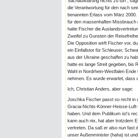
Sachaufklärung nichts zu tun", sag
die Verantwortung für den nach se
benannten Erlass vom März 2000. 
für den massenhaften Missbrauch d
hatte Fischer die Auslandsvertretu
Zweifel zu Gunsten der Reisefreihe
Die Opposition wirft Fischer vor, d
ein Einfallstor für Schleuser, Schw
aus der Ukraine geschaffen zu ha
hatte es lange Streit gegeben, bis 
Wahl in Nordrhein-Westfalen Ende 
nehmen. Es wurde erwartet, dass 
Ich, Christian Anders, aber sage:
Joschka Fischer passt so recht in
Gracia-Nichts-Könner-Heisse-Luft-V
haben. Und dem Publikum ist's recht
kann auch nix, hat aber trotzdem Erf
vertreten. Da saß er also nun fast
unser Außenminister (haha) ist un