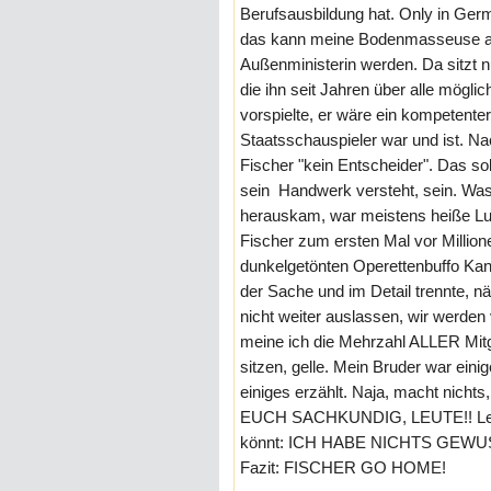
Berufsausbildung hat. Only in Germ
das kann meine Bodenmasseuse auc
Außenministerin werden. Da sitzt n
die ihn seit Jahren über alle mögli
vorspielte, er wäre ein kompetenter 
Staatsschauspieler war und ist. N
Fischer "kein Entscheider". Das sollt
sein Handwerk versteht, sein. Was
herauskam, war meistens heiße Luf
Fischer zum ersten Mal vor Millio
dunkelgetönten Operettenbuffo Kan
der Sache und im Detail trennte, n
nicht weiter auslassen, wir werden 
meine ich die Mehrzahl ALLER Mitg
sitzen, gelle. Mein Bruder war eini
einiges erzählt. Naja, macht nicht
EUCH SACHKUNDIG, LEUTE!! Lest m
könnt: ICH HABE NICHTS GEWUSST
Fazit: FISCHER GO HOME!