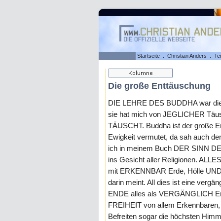
Startseite
:
Christian Anders
:
Te
Die große Enttäuschung
DIE LEHRE DES BUDDHA war die g
sie hat mich von JEGLICHER Täus
TÄUSCHT. Buddha ist der große E
Ewigkeit vermutet, da sah auch 
ich in meinem Buch DER SINN DE
ins Gesicht aller Religionen. A
mit ERKENNBAR Erde, Hölle UND s
darin meint. All dies ist eine vergä
ENDE alles als VERGÄNGLICH Erke
FREIHEIT von allem Erkennbaren
Befreiten sogar die höchsten Himm