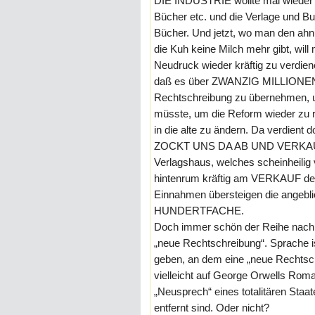
DIE INDUSTRIE wollte mal wieder 
Bücher etc. und die Verlage und
Bücher. Und jetzt, wo man den ahn
die Kuh keine Milch mehr gibt, wi
Neudruck wieder kräftig zu verdie
daß es über ZWANZIG MILLIONEN E
Rechtschreibung zu übernehmen, un
müsste, um die Reform wieder zu r
in die alte zu ändern. Da verdie
ZOCKT UNS DA AB UND VERKAUF
Verlagshaus, welches scheinheilig 
hintenrum kräftig am VERKAUF der
Einnahmen übersteigen die angebli
HUNDERTFACHE.
Doch immer schön der Reihe nach. E
„neue Rechtschreibung“. Sprache is
geben, an dem eine „neue Rechtschr
vielleicht auf George Orwells Roma
„Neusprech“ eines totalitären Staat
entfernt sind. Oder nicht?