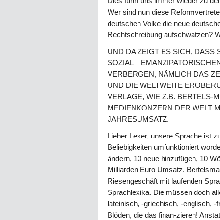
Dies führt uns immer wieder zu der
Wer sind nun diese Reformvertrete
deutschen Volke die neue deutsche
Rechtschreibung aufschwatzen? We
UND DA ZEIGT ES SICH, DAS
SOZIAL – EMANZIPATORISCHEN
VERBERGEN, NÄMLICH DAS 
UND DIE WELTWEITE EROBER
VERLAGE, WIE Z.B. BERTELS
MEDIENKONZERN DER WELT MI
JAHRESUMSATZ.
Lieber Leser, unsere Sprache ist 
Beliebigkeiten umfunktioniert worde
ändern, 10 neue hinzufügen, 10 Wö
Milliarden Euro Umsatz. Bertelsma
Riesengeschäft mit laufenden Spra
Sprachlexika. Die müssen doch alle
lateinisch, -griechisch, -englisch, 
Blöden, die das finan-zieren! Ans