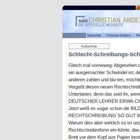
Startseite
:
Christian Anders
:
Te
Schlecht-Schreibungs-Sch
Gleich mal vorneweg: Abgesehen d
ein ausgemachter Schwindel ist, de
anderen zahlen und blu-ten, möcht
Vergeßt diesen neuen Rechtschrei
Untertanen, denn das seid ihr, wenn
DEUTSCHER LEHRER ERWA-CHE
Jetzt weiß es sogar schon die BIL
RECHTSCHREIBUNG SO GUT W
Warum dies aber wirklich so ist u
Rechtschreibreform ein-führte, das 
Brett vor dem Kopf aus Papier beste