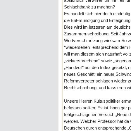
absichtlich verwirren um ihn reif für
Schlachtbank zu machen?
Es handelt sich hier doch eindeut
die Ent-mündigung und Enteignung 
Dies wird im letzteren am deutlich
Zusammen-schreibung. Seit Jahrze
Wortverschmelzung wirksam So wu
“wiedersehen“ entsprechend dem H
will man diesem sich naturhaft vo
„vielversprechend“ sowie „sogenann
„Handvoll“ auf den Index gesetzt, nu
neues Geschäft, ein neuer Schwinde
Reformvertreter schlagen wiede
Rechtschreibung, und kassieren wi
Unsere Herren Kultuspolitiker erm
befassen sollten. Es ist ihnen gar
fehlgeschlagenen Versuch „Neue de
werden. Welcher Professor hat d
Deutschen durch entsprechende „Gu