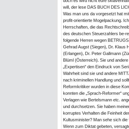
doch es wird nicht eure sklavenha
will, der lese DAS BUCH DES LI
Was man uns da vorgesetzt hat mit
profit-orientierte Mogelpackung. Ic
Herrschaften, die das Rechtschrei
des deutschen Steuerzahlers be-re
folgende Herren wegen BETRUG
Gehrad Augst (Siegen), Dr. Klaus 
(Erlangen), Dr. Peter Gallmann (Zür
Blüml (Österreich). Sie und andere 
„Expertisen“ den Eindruck von Seri
Wahrheit sind sie und andere MI
nach kriminellen Handlung und sol
Reformkritiker wurden in diese Ko
konnten die „Sprach-Reformer“ unge
Verlagen wie Bertelsmann etc. ang
und durchsetzen. Sie haben meiner
korruptes Verhalten die Feinheit d
Kultusminister? Man sehe sich die
Wenn zum Diktat gebeten, versagte