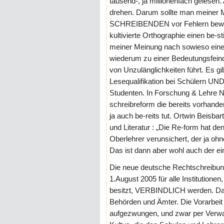
tausend-, ja millionenfach gelesen
drehen. Darum sollte man meiner M
SCHREIBENDEN vor Fehlern bewa
kultivierte Orthographie einen be-st
meiner Meinung nach sowieso eine 
wiederum zu einer Bedeutungsfeind
von Unzulänglichkeiten führt. Es g
Lesequalifikation bei Schülern UN
Studenten. In Forschung & Lehre N
schreibreform die bereits vorhand
ja auch be-reits tut. Ortwin Beisba
und Literatur : „Die Re-form hat den
Oberlehrer verunsichert, der ja ohne
Das ist dann aber wohl auch der ein
Die neue deutsche Rechtschreibung 
1.August 2005 für alle Institutione
besitzt, VERBINDLICH werden. Da
Behörden und Ämter. Die Vorarbeit
aufgezwungen, und zwar per Verwalt