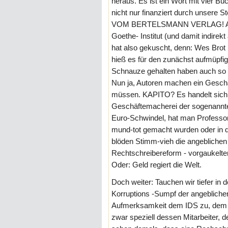
heraus. Es ist ein Wort mit vier Bu
nicht nur finanziert durch unser
VOM BERTELSMANN VERLAG! AU W
Goethe- Institut (und damit indire
hat also gekuscht, denn: Wes Brot i
hieß es für den zunächst aufmüp
Schnauze gehalten haben auch so
Nun ja, Autoren machen ein Geschä
müssen. KAPITO? Es handelt sich a
Geschäftemacherei der sogenannte
Euro-Schwindel, hat man Professor
mund-tot gemacht wurden oder in d
blöden Stimm-vieh die angeblichen 
Rechtschreibereform - vorgaukelten.
Oder: Geld regiert die Welt.
Doch weiter: Tauchen wir tiefer i
Korruptions -Sumpf der angebliche
Aufmerksamkeit dem IDS zu, dem I
zwar speziell dessen Mitarbeiter, 