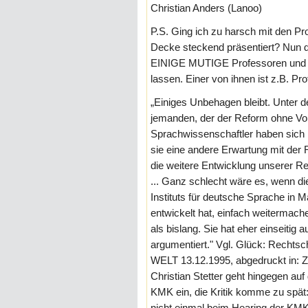
Christian Anders (Lanoo)
P.S. Ging ich zu harsch mit den Pro
Decke steckend präsentiert? Nun dan
EINIGE MUTIGE Professoren und Re
lassen. Einer von ihnen ist z.B. P
„Einiges Unbehagen bleibt. Unter 
jemanden, der der Reform ohne Vorb
Sprachwissenschaftler haben sich mi
sie eine andere Erwartung mit der 
die weitere Entwicklung unserer Re
... Ganz schlecht wäre es, wenn d
Instituts für deutsche Sprache in
entwickelt hat, einfach weitermach
als bislang. Sie hat eher einseitig
argumentiert." Vgl. Glück: Rechtsch
WELT 13.12.1995, abgedruckt in: Z
Christian Stetter geht hingegen au
KMK ein, die Kritik komme zu spät:
nicht einmal beim Hearing der KM