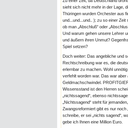
Zu einer Zeit, da Deutschland droht
sieht sich nicht mehr in der Lage, di
Thüringen wurden Orchester aus f
und...und...und.. ); zu so einer Ze
ob man „Abschluß“ oder „Abschluss
Und warum gehen unsere Lehrer und
und äußern ihren Unmut? Gegenfrage
Spiel setzen?
Doch weiter: Das angebliche und sc
Rechtschreibung war es, die deutsc
erlernbar zu machen. Wohl unnötig 
verfehlt worden war. Das war aber a
Geldmachschwindel. PROFITGIER is
Wissensstand ist den Herren sche
„nichtssagend“, ebenso nichtssage
„Nichtssagend“ steht für jemanden, 
Zwangsreformiert gibt es nur noch
schreibe, er sei „nichts sagend“,
gebe ich Ihnen eine Million Euro.