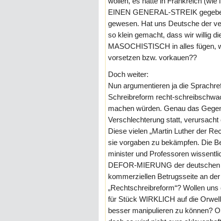
wollen, es hätte in Frankreich (wie
EINEN GENERAL-STREIK gegeben, u
gewesen. Hat uns Deutsche der ver
so klein gemacht, dass wir willig 
MASOCHISTISCH in alles fügen, wa
vorsetzen bzw. vorkauen??
Doch weiter:
Nun argumentieren ja die Sprachref
Schreibreform recht-schreibschwa
machen würden. Genau das Gegen-te
Verschlechterung statt, verursacht
Diese vielen „Martin Luther der R
sie vorgaben zu bekämpfen. Die Be
minister und Professoren wissentli
DEFOR-MIERUNG der deutschen Spr
kommerziellen Betrugsseite an de
„Rechtschreibreform“? Wollen uns 
für Stück WIRKLICH auf die Orwell
besser manipulieren zu können? Oh