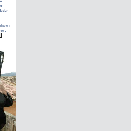
hr
istian
rhalten
ter: