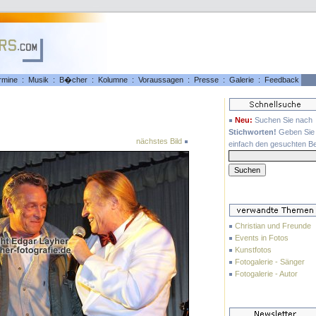
rmine
:
Musik
:
B�cher
:
Kolumne
:
Voraussagen
:
Presse
:
Galerie
:
Feedback
Neu:
Suchen Sie nach
Stichworten!
Geben Sie 
nächstes Bild
einfach den gesuchten Beg
Christian und Freunde
Events in Fotos
Kunstfotos
Fotogalerie - Sänger
Fotogalerie - Autor