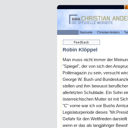
Startseite
:
Christian Anders
:
Te
Robin Klöppel
Man muss nicht immer der Meinung
"Spiegel", der von sich den Anspru
Politmagazin zu sein, versucht wir
George W. Bush und Bundeskanzler
stellen und ihm bewusst beruflich
allerletzten Schublade. Ein Sohn ei
österreichischen Mutter ist mit Sich
"C" vorne war ich vor Bushs Amtsan
Legislaturperiode dieses "Mr.Pres
Gefahr für den Weltfrieden darstel
wenn er das als langjähriger Bewohn