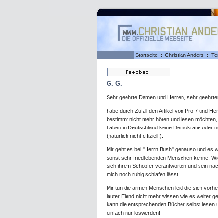
Startseite
:
Christian Anders
:
Te
G. G.
Sehr geehrte Damen und Herren, sehr geehrter
habe durch Zufall den Artikel von Pro 7 und H
bestimmt nicht mehr hören und lesen möchten, 
haben in Deutschland keine Demokratie oder nu
(natürlich nicht offiziell!).
Mir geht es bei "Herrn Bush" genauso und es w
sonst sehr friedliebenden Menschen kenne. W
sich ihrem Schöpfer verantworten und sein näch
mich noch ruhig schlafen lässt.
Mir tun die armen Menschen leid die sich vorher
lauter Elend nicht mehr wissen wie es weiter g
kann die entsprechenden Bücher selbst lesen u
einfach nur loswerden!