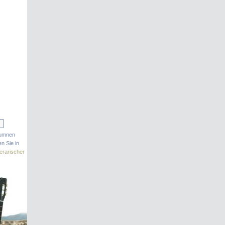
lumnen
n Sie in
terarischer