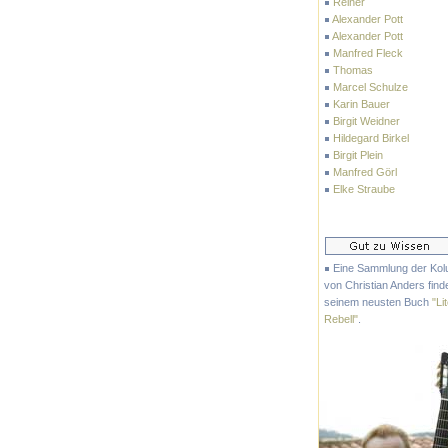
Reiner
Alexander Pott
Alexander Pott
Manfred Fleck
Thomas
Marcel Schulze
Karin Bauer
Birgit Weidner
Hildegard Birkel
Birgit Plein
Manfred Görl
Elke Straube
Eine Sammlung der Ko
von Christian Anders finde
seinem neusten Buch
"Li
Rebell"
.