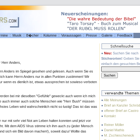
rmine
:
Musik
:
B�cher
:
Kolumne
:
Voraussagen
:
Presse
:
Galerie
:
Feedback
Neu:
Suchen Sie nach
Stichworten!
Geben Sie 
 Herr Anders,
einfach den gesuchten Beg
errn Anders im Spiegel gesehen und gelesen. Auch wenn Sie es
ich kann Herrn Anders nur in allen Punkten zustimmen! Wir
r wenn es dienlich ist, etwas aussprechen ist sowieso verboten
erden bei mir dieselben "Gefühle" geweckt auch wenn ich mich
Alle Meinungen
ie auch immer auch solche Menschen wie "Herr Bush" müssen
Brief an Kanzler Schröd
stes Leben wird wahrscheinlich nicht so lustig! Das ist das was
offener Brief an Castro
Kontakt
 nur mit sehr viel Not am Leben halten konnten und jetzt vor
Reiner Möller
eht. Mit dem AIDS Virus stimme ich ihm auch zu (jeder Mensch
Daniel Mathis
nd sich ein Bild davon machen!), soweit dazu! Wollte das
M. Zschiescheneck