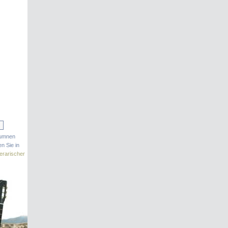
lumnen
n Sie in
terarischer