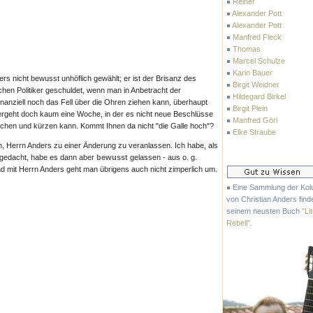
Reiner
Alexander Pott
Alexander Pott
Manfred Fleck
Thomas
Marcel Schulze
Karin Bauer
ers nicht bewusst unhöflich gewählt; er ist der Brisanz des
Birgit Weidner
lichen Politiker geschuldet, wenn man in Anbetracht der
Hildegard Birkel
nanziell noch das Fell über die Ohren ziehen kann, überhaupt
Birgit Plein
ergeht doch kaum eine Woche, in der es nicht neue Beschlüsse
Manfred Görl
ichen und kürzen kann. Kommt Ihnen da nicht "die Galle hoch"?
Elke Straube
, Herrn Anders zu einer Änderung zu veranlassen. Ich habe, als
n gedacht, habe es dann aber
bewusst
gelassen - aus o. g.
nd mit Herrn Anders geht man übrigens auch nicht zimperlich um.
Eine Sammlung der Ko
von Christian Anders finde
seinem neusten Buch
"Li
Rebell"
.