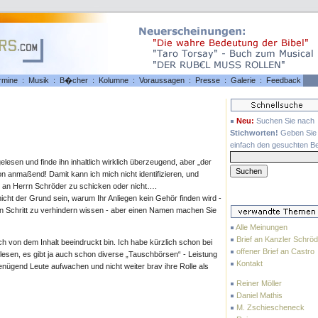
rmine
:
Musik
:
B�cher
:
Kolumne
:
Voraussagen
:
Presse
:
Galerie
:
Feedback
Neu:
Suchen Sie nach
Stichworten!
Geben Sie 
einfach den gesuchten Beg
elesen und finde ihn inhaltlich wirklich überzeugend, aber „der
n anmaßend! Damit kann ich mich nicht identifizieren, und
l an Herrn Schröder zu schicken oder nicht….
cht der Grund sein, warum Ihr Anliegen kein Gehör finden wird -
 Schritt zu verhindern wissen - aber einen Namen machen Sie
Alle Meinungen
Brief an Kanzler Schröd
ich von dem Inhalt beeindruckt bin. Ich habe kürzlich schon bei
offener Brief an Castro
esen, es gibt ja auch schon diverse „Tauschbörsen“ - Leistung
Kontakt
enügend Leute aufwachen und nicht weiter brav ihre Rolle als
Reiner Möller
Daniel Mathis
M. Zschiescheneck