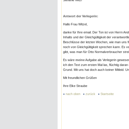
Stefanie Witzl
Antwort der Verlegerin:
Hallo Frau Witzel,
danke für Ihre email. Der Ton ist von Herrn And
Inhalts und der Gleichgültigkeit der verantwort
Beschlüsse der letzten Wochen, wie man uns fi
noch von Gleichgültigkeit sprechen kann. Es v
gibt, was man für Otto Normalverbraucher stre
Es wäre
meine
Aufgabe als Verlegerin gewesen
ich den Text zum ersten Mal las, flüchtig dara
Grund. Mit uns hat doch auch keiner Mitleid. U
Mit freundlichen Grüßen
Ihre Elke Straube
nach oben
zurück
Startseite