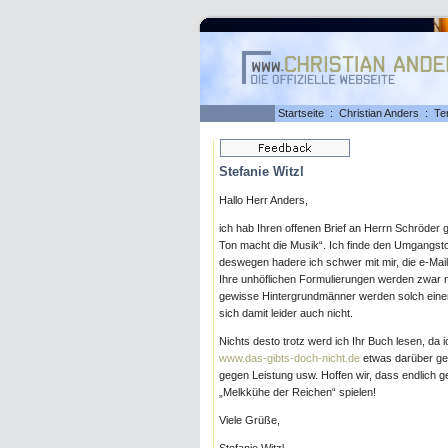
Startseite
:
Christian Anders
:
Te
Stefanie Witzl
Hallo Herr Anders,
ich hab Ihren offenen Brief an Herrn Schröder g
Ton macht die Musik“. Ich finde den Umgangsto
deswegen hadere ich schwer mit mir, die e-Mai
Ihre unhöflichen Formulierungen werden zwar ni
gewisse Hintergrundmänner werden solch einen
sich damit leider auch nicht.
Nichts desto trotz werd ich Ihr Buch lesen, da 
www.das-gibts-doch-nicht.de
etwas darüber gel
gegen Leistung usw. Hoffen wir, dass endlich g
„Melkkühe der Reichen“ spielen!
Viele Grüße,