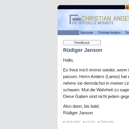
Startseite
:
Christian Anders
:
Te
Rüdiger Janson
Hallo,
Es freut mich immer wieder, wenn 
passen. Herrn Anders (Lanoo) hat e
nehme sie demnächst in meiner Linkl
schauen. Mut die Wahrheit zu sage
Diese Gaben sind nicht jedem gege
Also dann, bis bald.
Rüdiger Janson
nach oben
zurück
Startseite