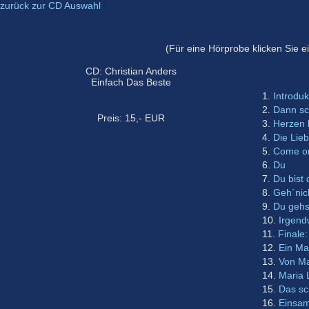
zurück zur CD Auswahl
(Für eine Hörprobe klicken Sie ei
CD: Christian Anders
Einfach Das Beste
1.
Introduk
2.
Dann sc
Preis: 15,- EUR
3.
Herzen 
4.
Die Lieb
5.
Come o
6.
Du
7.
Du bist 
8.
Geh`nic
9.
Du gehs
10.
Irgen
11.
Finale
12.
Ein Ma
13.
Von M
14.
Maria 
15.
Das sc
16.
Einsam