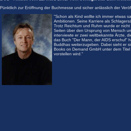
Pünktlich zur Eröffnung der Buchmesse und sicher anlässlich der Veröf
"Schon als Kind wollte ich immer etwas sa
Ambitionen. Seine Karriere als Schlagersä
Trotz Reichtum und Ruhm wurde er nicht g
Seiten über den Ursprung von Mensch un
interviewte er zwei weltbekannte Ärzte, d
das Buch "Der Mann, der AIDS erschuf" he
Buddhas weiterzugeben. Dabei sieht er sic
Books on Demand GmbH unter dem Titel "S
vorstellen wird."