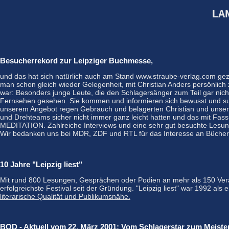
LA
Besucherrekord zur Leipziger Buchmesse,
und das hat sich natürlich auch am Stand www.straube-verlag.com ge
man schon gleich wieder Gelegenheit, mit Christian Anders persönlich 
war: Besonders junge Leute, die den Schlagersänger zum Teil gar ni
Fernsehen gesehen. Sie kommen und informieren sich bewusst und suc
unserem Angebot regen Gebrauch und belagerten Christian und unsere
und Drehteams sicher nicht immer ganz leicht hatten und das mit Fa
MEDITATION. Zahlreiche Interviews und eine sehr gut besuchte Lesung
Wir bedanken uns bei MDR, ZDF und RTL für das Interesse an Bücher
10 Jahre "Leipzig liest"
Mit rund 800 Lesungen, Gesprächen oder Podien an mehr als 150 Verans
erfolgreichste Festival seit der Gründung. "Leipzig liest" war 1992 
literarische Qualität und Publikumsnähe.
BOD - Aktuell vom 22. März 2001: Vom Schlagerstar zum Meiste