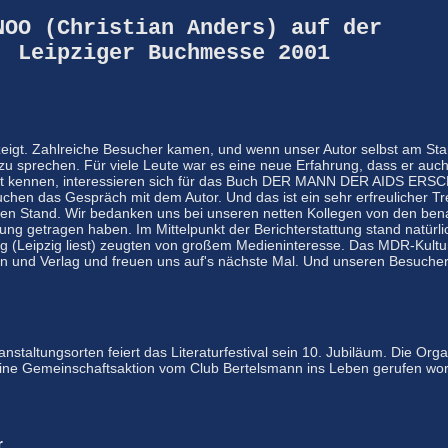
NOO (Christian Anders) auf der
Leipziger Buchmesse 2001
zeigt. Zahlreiche Besucher kamen, und wenn unser Autor selbst am St
zu sprechen. Für viele Leute war es eine neue Erfahrung, dass er auch
cht kennen, interessieren sich für das Buch DER MANN DER AIDS ERSCH
hen das Gespräch mit dem Autor. Und das ist ein sehr erfreulicher 
n Stand. Wir bedanken uns bei unseren netten Kollegen von den bena
ssung getragen haben. Im Mittelpunkt der Berichterstattung stand na
 (Leipzig liest) zeugten von großem Medieninteresse. Das MDR-Kultur
n und Verlag und freuen uns auf's nächste Mal. Und unseren Besuch
taltungsorten feiert das Literaturfestival sein 10. Jubiläum. Die Or
als eine Gemeinschaftsaktion vom Club Bertelsmann ins Leben gerufen w
r