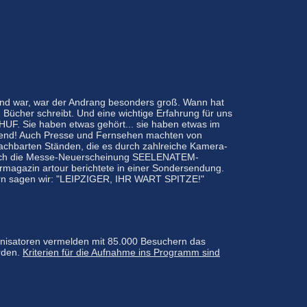
and war, war der Andrang besonders groß. Wann hat
 Bücher schreibt. Und eine wichtige Erfahrung für uns
UF. Sie haben etwas gehört... sie haben etwas im
Trend! Auch Presse und Fernsehen machten von
chbarten Ständen, die es durch zahlreiche Kamera-
türlich die Messe-Neuerscheinung SEELENATEM-
magazin artour berichtete in einer Sondersendung.
ern sagen wir: "LEIPZIGER, IHR WART SPITZE!"
ganisatoren vermelden mit 85.000 Besuchern das
orden.
Kriterien für die Aufnahme ins Programm sind