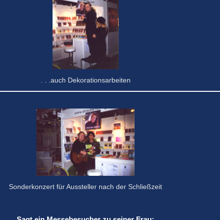
. . .auch Dekorationsarbeiten
Sonderkonzert für Aussteller nach der Schließzeit
Sagt ein Messebesucher zu seiner Frau: