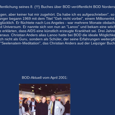
fentlichung seines 8. (!!!) Buches über BOD veröffentlicht BOD Norders
gen, aber keiner hat mir zugehört. Da habe ich es aufgeschrieben", so e
nger begann 1969 mit dem Titel "Geh nicht vorbei", einem Millionenhit. 
lücklich. Er flüchtete nach Los Angeles - war mehrere Monate obdachlo
d Universum. Er nannte sich von nun an "Lanoo" und bekam eine wö
ie erklärten, dass AIDS eine künstlich erzeugte Krankheit sei. Drei Ja
raus. Christian Anders alias Lanoo hatte bei BOD die ideale Möglichke
h nicht als Guru, sondern als Schüler, der seine Erfahrungen weitergib
eelenatem-Meditation", das Christian Anders aud der Leipziger Buchm
BOD-Aktuell vom April 2001: